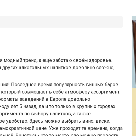
 модный тренд, а ещё забота о своём здоровье.
и других алкогольных напитков довольно сложно,
ния! Последнее время популярность винных баров
, который совмещает в себе атмосферу ассортимент,
 форматы заведений в Европе довольно
моду лет 5 назад, да и то только в крупных городах.
ортимента по выбору напитков, а также
ое удобство. Здесь можно выбрать вино, виски,
емокраатичной цене. Уже проходят те времена, когда
ьной. Винотека - это то место, где можно провести