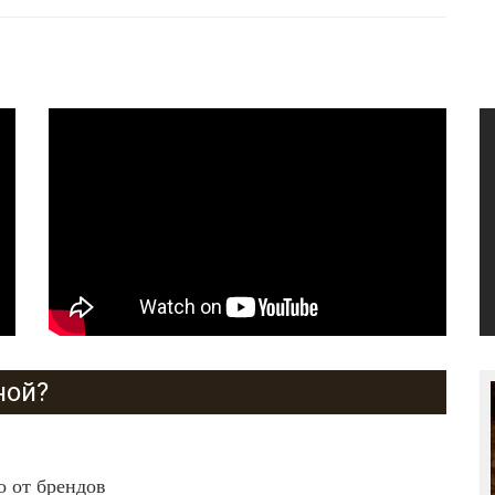
ной?
 от брендов