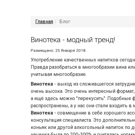
Главная
Блог
Винотека - модный тренд!
Размещено: 25 Января 2018
Употребление качественных напитков сегодня
Правда разобраться в многообразии вина ил
учитывая многообразие.
Винотека
- выход из сложившегося затрудне
очень высока. Это очень интересный формат
а ещё здесь можно "перекусить". Подобные
распространены, а у нас они стали входить в 
Винотека
- совмещение в себе хорошего асс
консультация специалиста. Это дополнительн
коньяк или другой алкогольный напиток по д
наценка была по 200-300% и считалась нормал