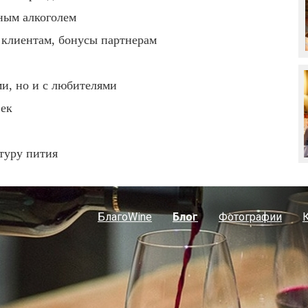
ным алкоголем
 клиентам, бонусы партнерам
ми, но и с любителями
век
ьтуру пития
БлагоWine
Блог
Фотографии