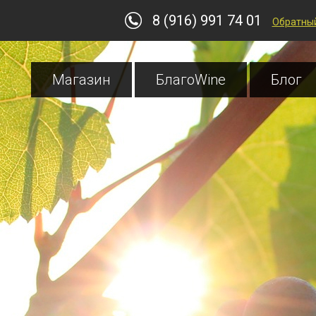
8 (916) 991 74 01
Обратный
Магазин
БлагоWine
Блог