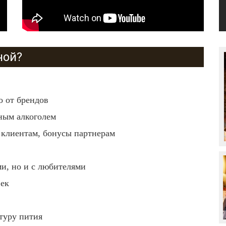
ной?
 от брендов
ным алкоголем
 клиентам, бонусы партнерам
ми, но и с любителями
век
ьтуру пития