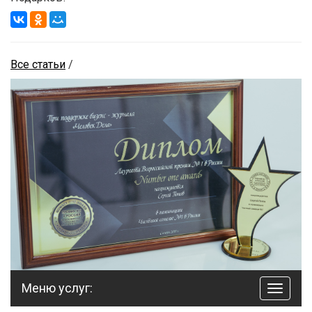
Все статьи
/
Меню услуг:
навига
по